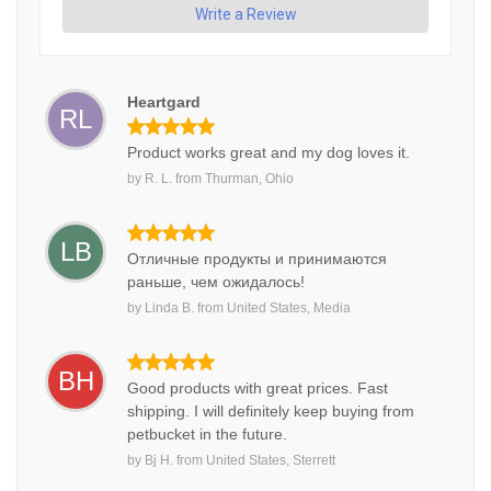
Write a Review
Heartgard
RL
Product works great and my dog loves it.
by
R. L.
from
Thurman, Ohio
LB
Отличные продукты и принимаются
раньше, чем ожидалось!
by
Linda B.
from
United States, Media
BH
Good products with great prices. Fast
shipping. I will definitely keep buying from
petbucket in the future.
by
Bj H.
from
United States, Sterrett