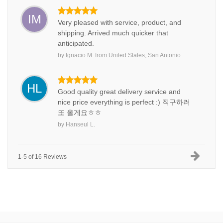
IM
Very pleased with service, product, and
shipping. Arrived much quicker that
anticipated.
by
Ignacio M.
from
United States, San Antonio
HL
Good quality great delivery service and
nice price everything is perfect :) 직구하러
또 올게요ㅎㅎ
by
Hanseul L.
1-5 of 16 Reviews