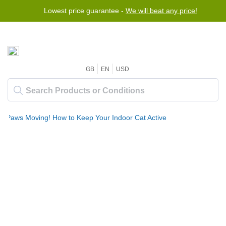
Lowest price guarantee -
We will beat any price!
GB
EN
USD