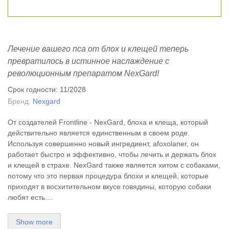
Лечение вашего пса от блох и клещей теперь
превратилось в истинное наслаждение с
революционным препаратом NexGard!
Срок годности: 11/2028
Бренд:
Nexgard
От создателей Frontline - NexGard,
блоха
и
клеща,
который
действительно является единственным в своем роде.
Используя совершенно новый ингредиент, afoxolaner, он
работает быстро и эффективно, чтобы лечить и держать блох
и клещей в страхе. NexGard также является хитом с собаками,
потому что это первая процедура
блохи
и
клещей,
которые
приходят в восхитительном вкусе говядины, которую собаки
любят есть....
Show more