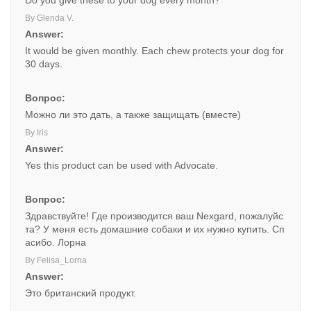
Do you give these to your dog every month?
By Glenda V.
Answer:
It would be given monthly. Each chew protects your dog for
30 days.
Вопрос:
Можно ли это дать, а также защищать (вместе)
By Iris
Answer:
Yes this product can be used with Advocate.
Вопрос:
Здравствуйте! Где производится ваш Nexgard, пожалуйс
та? У меня есть домашние собаки и их нужно купить. Сп
асибо. Лорна
By Felisa_Lorna
Answer:
Это британский продукт.