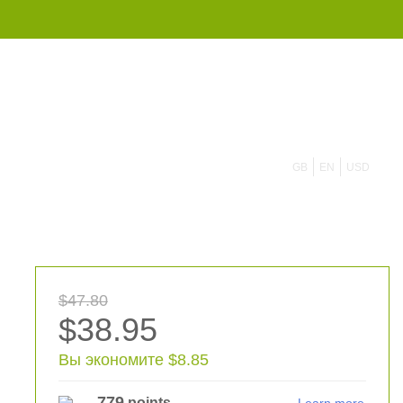
855 908 4010
GB
EN
USD
$47.80
$38.95
Вы экономите $8.85
779
points