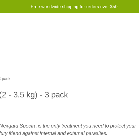
Free worldwide shipping for orders over $50
 Program
Справка
Contact us
3 pack
2 - 3.5 kg) - 3 pack
Nexgard Spectra is the only treatment you need to protect your
fury friend against internal and external parasites.