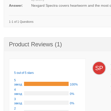
Answer:
Nexgard Spectra covers heartworm and the most co
1-1 of 1 Questions
Product Reviews (1)
SP
5 out of 5 stars
5
звезд
100%
4
звезд
0%
3
звезд
0%
2