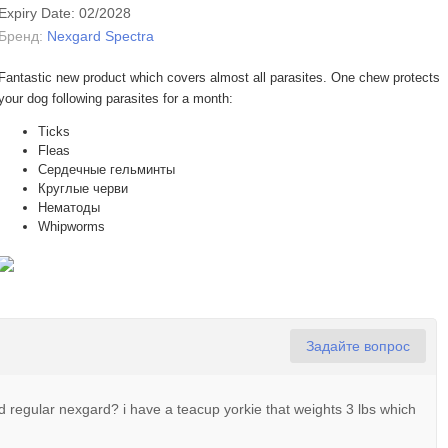
Expiry Date: 02/2028
Бренд:
Nexgard Spectra
Fantastic new product which covers almost all parasites. One chew protects
your dog following parasites for a month:
Ticks
Fleas
Сердечные гельминты
Круглые черви
Нематоды
Whipworms
Задайте вопрос
 regular nexgard? i have a teacup yorkie that weights 3 lbs which