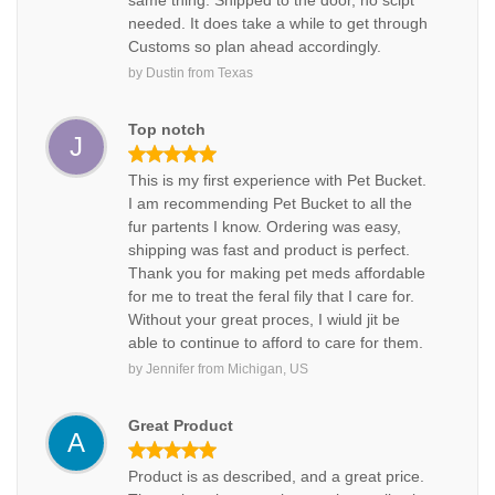
same thing. Shipped to the door, no scipt
needed. It does take a while to get through
Customs so plan ahead accordingly.
by
Dustin
from
Texas
Top notch
J
This is my first experience with Pet Bucket.
I am recommending Pet Bucket to all the
fur partents I know. Ordering was easy,
shipping was fast and product is perfect.
Thank you for making pet meds affordable
for me to treat the feral fily that I care for.
Without your great proces, I wiuld jit be
able to continue to afford to care for them.
by
Jennifer
from
Michigan, US
Great Product
A
Product is as described, and a great price.