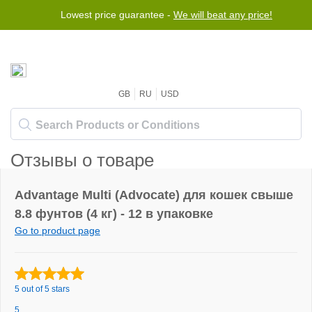
Lowest price guarantee -
We will beat any price!
GB
RU
USD
Отзывы о товаре
Advantage Multi (Advocate) для кошек свыше
8.8 фунтов (4 кг) - 12 в упаковке
Go to product page
5 out of 5 stars
5