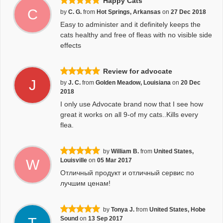
Happy Cats
C
by
C. G.
from
Hot Springs, Arkansas
on
27 Dec 2018
Easy to administer and it definitely keeps the
cats healthy and free of fleas with no visible side
effects
Review for advocate
J
by
J. C.
from
Golden Meadow, Louisiana
on
20 Dec
2018
I only use Advocate brand now that I see how
great it works on all 9-of my cats..Kills every
flea.
by
William B.
from
United States,
W
Louisville
on
05 Mar 2017
Отличный продукт и отличный сервис по
лучшим ценам!
by
Tonya J.
from
United States, Hobe
Sound
on
13 Sep 2017