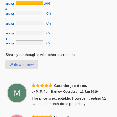
звезд
100%
4
звезд
0%
3
звезд
0%
2
звезд
0%
1
звезд
0%
Share your thoughts with other customers
Write a Review
Gets the job done.
M
by
M. R.
from
Barney, Georgia
on
11 Jan 2019
The price is acceptable. However, treating 52
cats each month does get pricey....