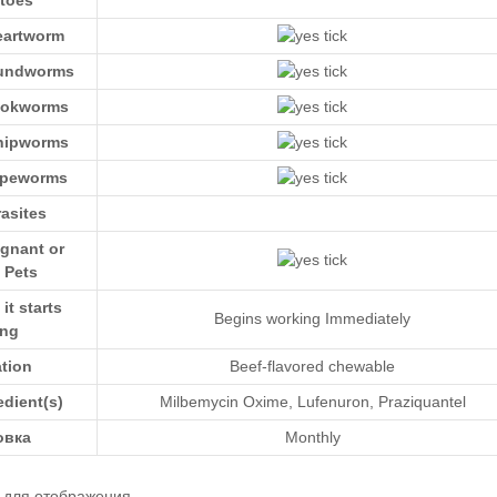
eartworm
oundworms
ookworms
hipworms
apeworms
asites
egnant or
 Pets
t starts
Begins working Immediately
ing
ation
Beef-flavored chewable
edient(s)
Milbemycin Oxime
,
Lufenuron
,
Praziquantel
овка
Monthly
в для отображения