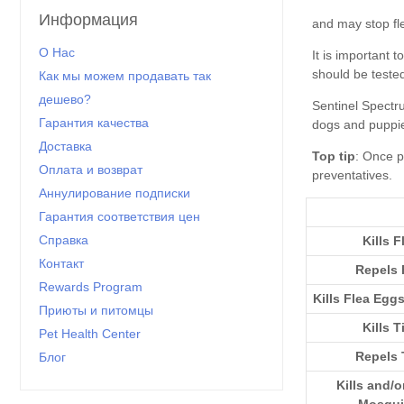
Информация
О Нас
Как мы можем продавать так
дешево?
Гарантия качества
Доставка
Top tip
Оплата и возврат
preventatives
Аннулирование подписки
Гарантия соответствия цен
Справка
Kills F
Контакт
Repels 
Rewards Program
Kills Flea Egg
Приюты и питомцы
Kills T
Pet Health Center
Repels 
Блог
Kills and/o
Mosqui