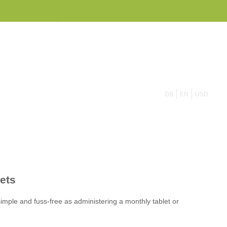
855 908 4010
GB
EN
USD