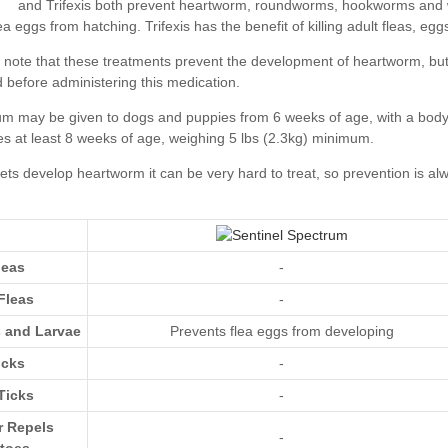
leas
-
Fleas
-
s and Larvae
Prevents flea eggs from developing
icks
-
Ticks
-
r Repels
-
toes