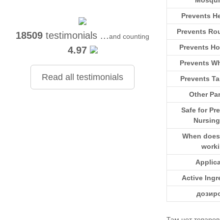
Prevents H
Prevents R
18509
testimonials ...
and counting
Prevents H
4.97
Prevents W
Read all testimonials
Prevents T
Other Par
Safe for Pr
Nursing
When does i
work
Applic
Active Ingr
дозир
Там нет товаро