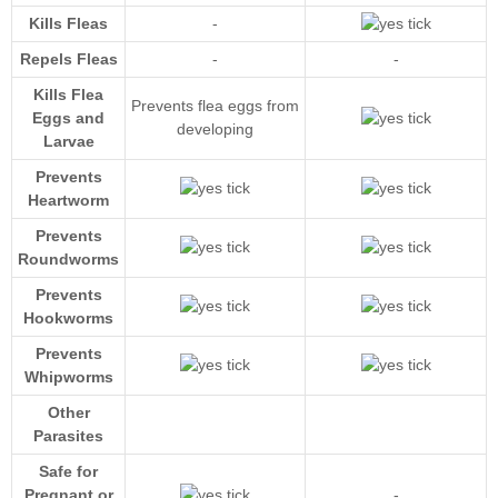
Kills Fleas
-
Repels Fleas
-
-
Kills Flea
Prevents flea eggs from
Eggs and
developing
Larvae
Prevents
Heartworm
Prevents
Roundworms
Prevents
Hookworms
Prevents
Whipworms
Other
Parasites
Safe for
Pregnant or
-