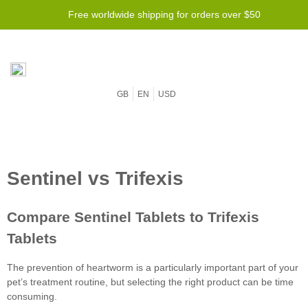
Free worldwide shipping for orders over $50
GB
EN
USD