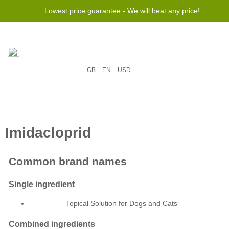
Lowest price guarantee -
We will beat any price!
GB
EN
USD
Topical Solution for Dogs and Cats