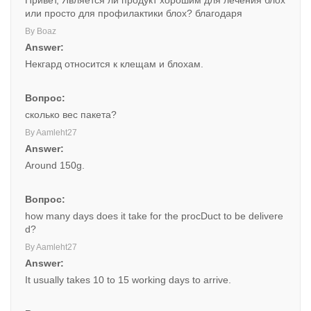
Привет, Является ли продукт хорошим для лечения блох
или просто для профилактики блох? благодаря
By Boaz
Answer:
Некгард относится к клещам и блохам.
Вопрос:
сколько вес пакета?
By Aamleht27
Answer:
Around 150g.
Вопрос:
how many days does it take for the procDuct to be delivere
d?
By Aamleht27
Answer:
It usually takes 10 to 15 working days to arrive.