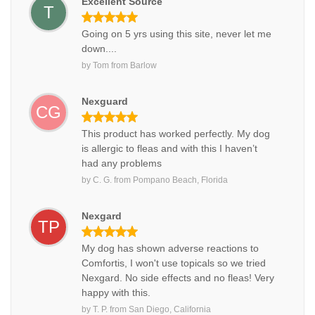
Excellent Source
T
Going on 5 yrs using this site, never let me
down....
by
Tom
from
Barlow
Nexguard
CG
This product has worked perfectly. My dog
is allergic to fleas and with this I haven’t
had any problems
by
C. G.
from
Pompano Beach, Florida
Nexgard
TP
My dog has shown adverse reactions to
Comfortis, I won't use topicals so we tried
Nexgard. No side effects and no fleas! Very
happy with this.
by
T. P.
from
San Diego, California