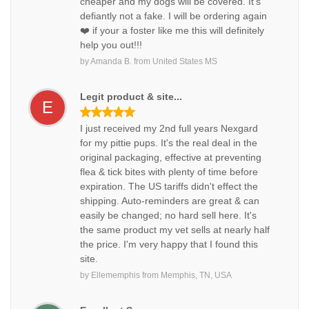
cheaper and my dogs will be covered. It’s
defiantly not a fake. I will be ordering again
❤️ if your a foster like me this will definitely
help you out!!!
by
Amanda B.
from
United States MS
Legit product & site...
E
I just received my 2nd full years Nexgard
for my pittie pups. It's the real deal in the
original packaging, effective at preventing
flea & tick bites with plenty of time before
expiration. The US tariffs didn't effect the
shipping. Auto-reminders are great & can
easily be changed; no hard sell here. It's
the same product my vet sells at nearly half
the price. I'm very happy that I found this
site.
by
Ellememphis
from
Memphis, TN, USA