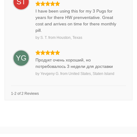
ST
I have been using this for my 3 Pugs for
years for there HW prenventative. Great
cost and arrives on time for there monthly
pill.
by
S. T.
from
Houston, Texas
YG
Продукт очень хороший, но
потребовалось 3 недели для доставки
by
Yevgeny G.
from
United States, Staten Island
1-2 of 2 Reviews