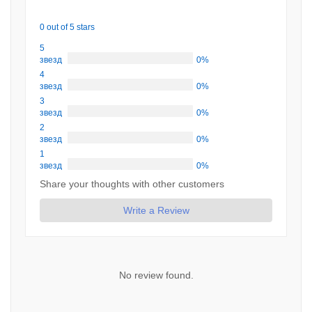
0 out of 5 stars
5
звезд
0%
4
звезд
0%
3
звезд
0%
2
звезд
0%
1
звезд
0%
Share your thoughts with other customers
Write a Review
No review found.