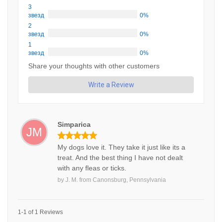
3
звезд
0%
2
звезд
0%
1
звезд
0%
Share your thoughts with other customers
Write a Review
Simparica
JM
My dogs love it. They take it just like its a
treat. And the best thing I have not dealt
with any fleas or ticks.
by
J. M.
from
Canonsburg, Pennsylvania
1-1 of 1 Reviews