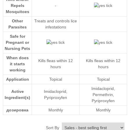
Repels
-
Mosquitoes
Other
Treats and controls lice
Parasites
infestations
Safe for
Pregnant or
Nursing Pets
When does
Kills fleas within 12
Kills fleas within 12
it starts
hours
hours
working
Application
Topical
Topical
Imidacloprid
,
Active
Imidacloprid
,
Permethrin
,
Ingredient(s)
Pyriproxyfen
Pyriproxyfen
дозировка
Monthly
Monthly
Sort By