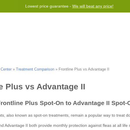
Lowest price guarantee -
We will beat any price!
 Program
Справка
Contact us
 Center
»
Treatment Comparison
»
Frontline Plus vs Advantage II