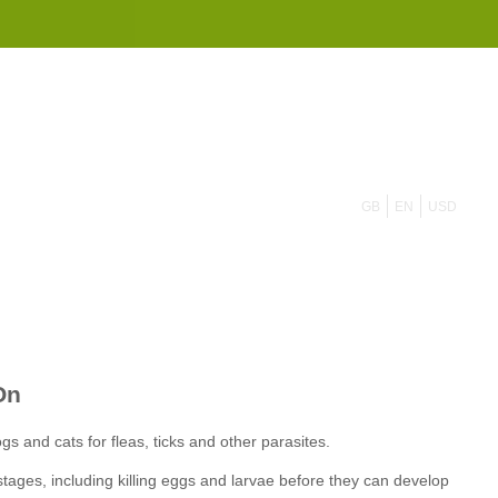
855 908 4010
GB
EN
USD