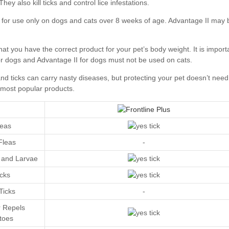
leas
Fleas
-
s and Larvae
icks
Ticks
-
r Repels
toes