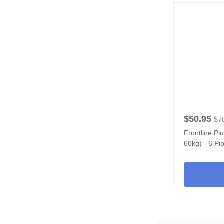
$50.95
$7
Frontline Pl
60kg) - 6 Pi