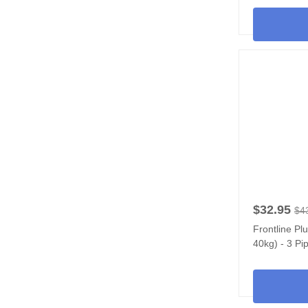
$32.95
$4
Frontline Pl
40kg) - 3 Pi