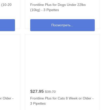
s (10-20
Frontline Plus for Dogs Under 22lbs
(10kg) - 3 Pipettes
Посмотреть...
$27.95
$38.70
r Older -
Frontline Plus for Cats 8 Week or Older -
3 Pipettes