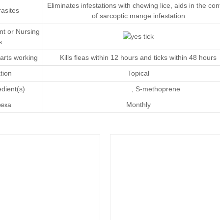
Eliminates infestations with chewing lice, aids in the con
asites
of sarcoptic mange infestation
nt or Nursing
s
arts working
Kills fleas within 12 hours and ticks within 48 hours
tion
Topical
edient(s)
,
S-methoprene
овка
Monthly